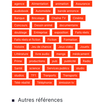
:
agence
Alimentation
animation
Assurance
audiobook
Automobile
bande annonce
Banque
Bricolage
Chaîne TV
Cinéma
Concours
Dessin animé
documentaire
doublage
Entreprise
exposition
Faits réels
Faits réels et fiction
Fiction
Formation
histoire
Jeu de chance
Jeux vidéo
Jouets
Littérature
livre audio
manga
médicament
Prime
productions
pub
publicité
Radio
Santé
science
Services publics
studio
studios
TF1
Tranports
Transports
Télé-réalité
Téléphonie
émission tv
Autres références