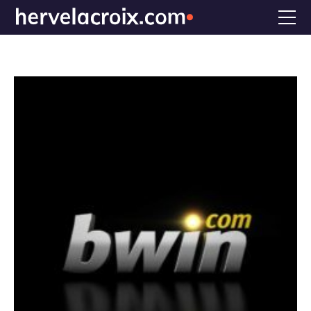
Accueil
Voix off
Doublage
Références
Bio
FAQS
CONTACT