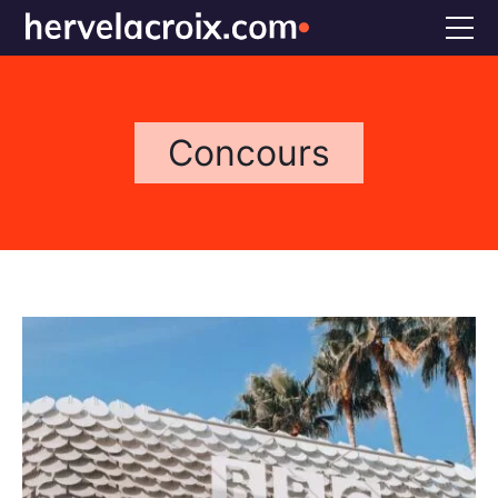
Accueil
Voix off
Concours
Doublage
Références
Bio
FAQS
CONTACT
×