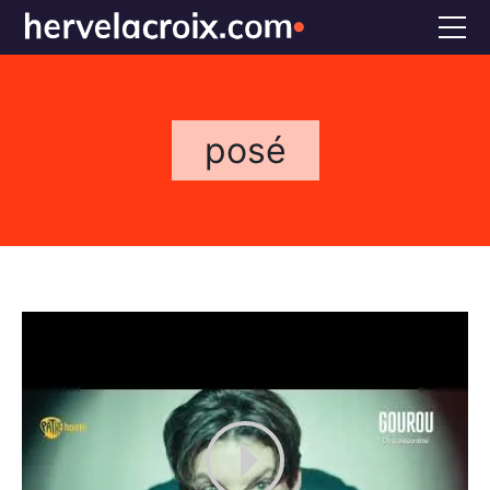
Accueil
Voix off
posé
Doublage
Références
Bio
FAQS
CONTACT