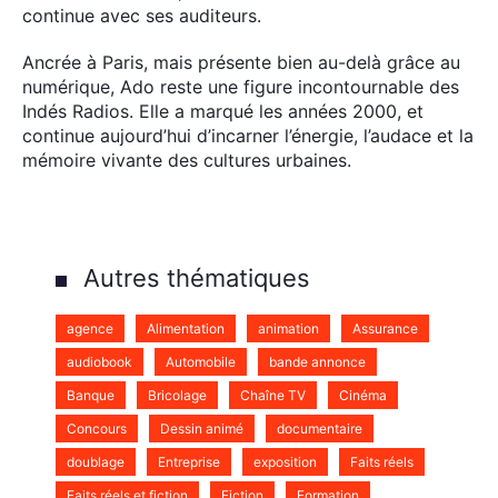
continue avec ses auditeurs.
×
Ancrée à Paris, mais présente bien au-delà grâce au
numérique, Ado reste une figure incontournable des
Indés Radios. Elle a marqué les années 2000, et
continue aujourd’hui d’incarner l’énergie, l’audace et la
Rechercher
mémoire vivante des cultures urbaines.
:
Autres thématiques
agence
Alimentation
animation
Assurance
audiobook
Automobile
bande annonce
Banque
Bricolage
Chaîne TV
Cinéma
Concours
Dessin animé
documentaire
doublage
Entreprise
exposition
Faits réels
Faits réels et fiction
Fiction
Formation