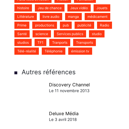
histoire
Jeu de chance
Jeux vidéo
Jouets
Littérature
livre audio
manga
médicament
Prime
productions
pub
publicité
Radio
Santé
science
Services publics
studio
studios
TF1
Tranports
Transports
Télé-réalité
Téléphonie
émission tv
Autres références
Discovery Channel
Le 11 novembre 2013
Deluxe Média
Le 3 avril 2018