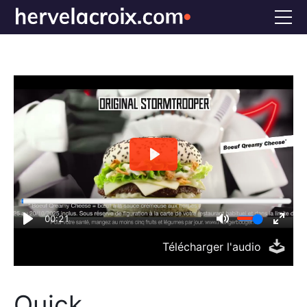
Accueil
Voix off
Doublage
Références
Bio
FAQS
CONTACT
Télécharger l'audio
Quick