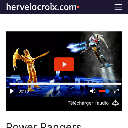
Accueil
Voix off
Doublage
Références
Bio
FAQS
CONTACT
Télécharger l'audio
Power Rangers