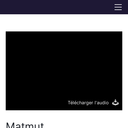
Accueil
Voix off
Doublage
Références
Bio
FAQS
CONTACT
Télécharger l'audio
Matmut