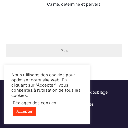
Calme, déterminé et pervers.
Plus
Nous utilisons des cookies pour
optimiser notre site web. En
cliquant sur "Accepter", vous
consentez à l'utilisation de tous les
Hervé Lacroix - Comédien voix-off & doublage
cookies.
Réglages des cookies
Mentions légales
Partenaires
Accepter
Élément
Élément
Élément
Élément
de
de
de
de