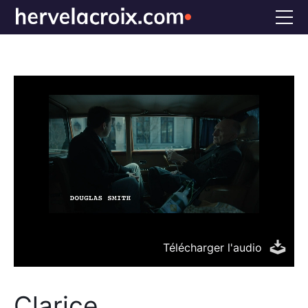
Accueil
Voix off
Doublage
Références
Bio
FAQS
CONTACT
Télécharger l'audio
Clarice