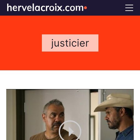
Accueil
Voix off
justicier
Doublage
Références
Bio
FAQS
CONTACT