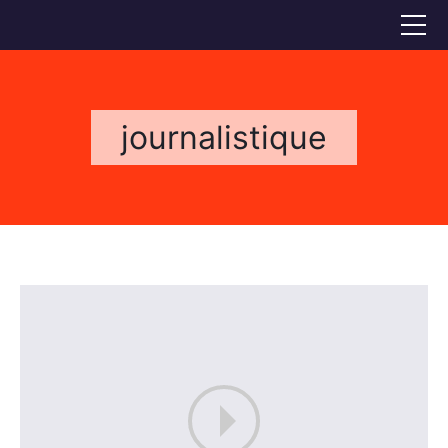
Accueil
Voix off
journalistique
Doublage
Références
Bio
FAQS
CONTACT