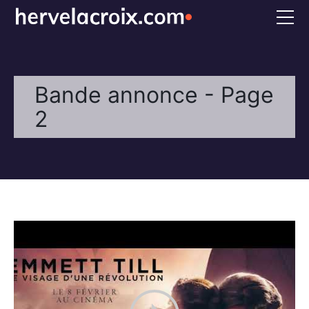
Accueil
Voix off
Bande annonce - Page
Doublage
2
Références
Bio
FAQS
CONTACT